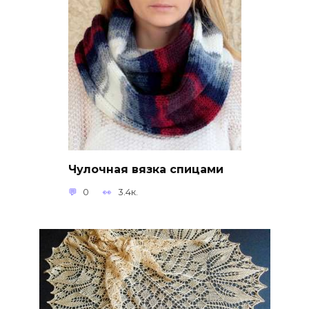
Чулочная вязка спицами
0
3.4к.