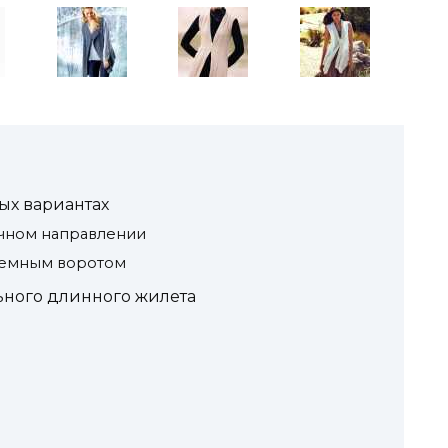
ых вариантах
ечном направлении
ъемным воротом
ьного длинного жилета