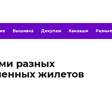
ие
Вышивка
Декупаж
Канзаши
Разные
ми разных
ненных жилетов