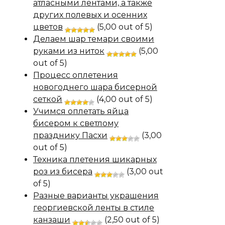
атласными лентами, а также
других полевых и осенних
цветов
(5,00 out of 5)
Делаем шар темари своими
руками из ниток
(5,00
out of 5)
Процесс оплетения
новогоднего шара бисерной
сеткой
(4,00 out of 5)
Учимся оплетать яйца
бисером к светлому
празднику Пасхи
(3,00
out of 5)
Техника плетения шикарных
роз из бисера
(3,00 out
of 5)
Разные варианты украшения
георгиевской ленты в стиле
канзаши
(2,50 out of 5)