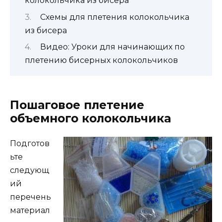
колокольчика из бисера
Схемы для плетения колокольчика
из бисера
Видео: Уроки для начинающих по
плетению бисерных колокольчиков
Пошаговое плетение
объемного колокольчика
Подготов
ьте
следующ
ий
перечень
материал