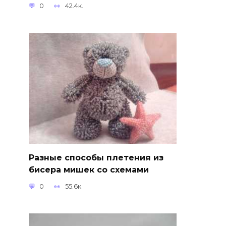
0
42.4к.
Разные способы плетения из
бисера мишек со схемами
0
55.6к.