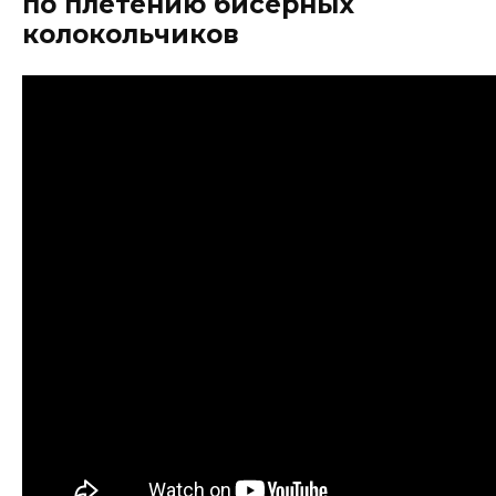
по плетению бисерных
колокольчиков