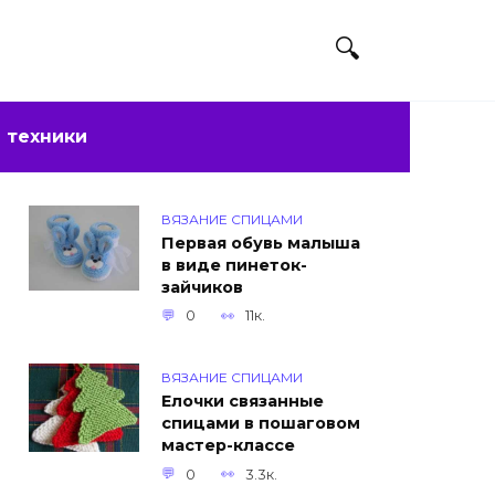
 техники
ВЯЗАНИЕ СПИЦАМИ
Первая обувь малыша
в виде пинеток-
зайчиков
0
11к.
ВЯЗАНИЕ СПИЦАМИ
Елочки связанные
спицами в пошаговом
мастер-классе
0
3.3к.