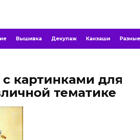
ие
Вышивка
Декупаж
Канзаши
Разные
 с картинками для
зличной тематике