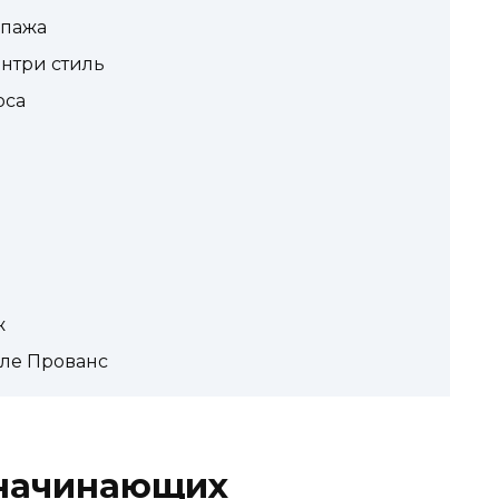
упажа
нтри стиль
оса
ж
иле Прованс
 начинающих