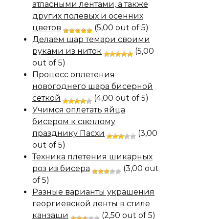
атласными лентами, а также
других полевых и осенних
цветов
(5,00 out of 5)
Делаем шар темари своими
руками из ниток
(5,00
out of 5)
Процесс оплетения
новогоднего шара бисерной
сеткой
(4,00 out of 5)
Учимся оплетать яйца
бисером к светлому
празднику Пасхи
(3,00
out of 5)
Техника плетения шикарных
роз из бисера
(3,00 out
of 5)
Разные варианты украшения
георгиевской ленты в стиле
канзаши
(2,50 out of 5)