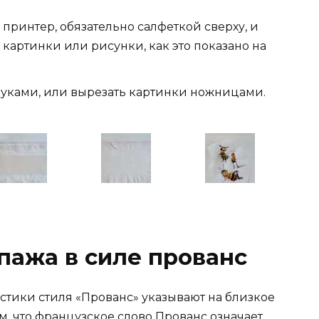
принтер, обязательно салфеткой сверху, и
артинки или рисунки, как это показано на
руками, или вырезать картинки ножницами.
пажа в силе прованс
истики стиля «Прованс» указывают на близкое
ом, что французское слово Прованс означает