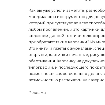
Как вы уже успели заметить, разноо
материалов и инструментов для декуп
который присутствует во всех способ
любом проявлении, и это картинки д
стержнем данной техники декорирова
приобретают такие картинки? Их множ
Это книги и газеты с журналами, спе
открытки, картинки печатные, рисунки
обертывания. Картинку на декупажной 
типографии, и последующего покрыти
возможность самостоятельно делать 
возможностью распечатки на лазерно
Реклама