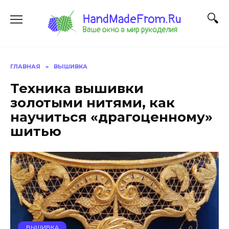
Перейти
к
содержанию
ГЛАВНАЯ
»
ВЫШИВКА
Техника вышивки
золотыми нитями, как
научиться «драгоценному»
шитью
ВЫШИВКА