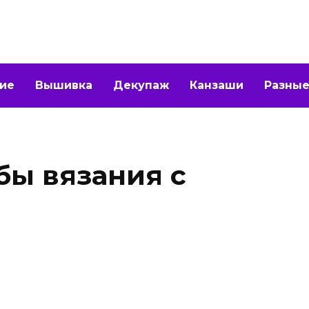
ие
Вышивка
Декупаж
Канзаши
Разные
бы вязания с