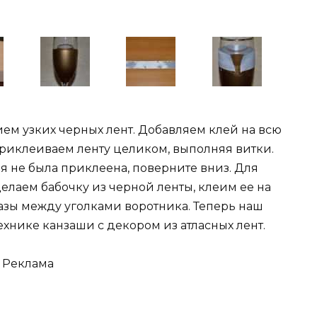
ием узких черных лент. Добавляем клей на всю
 приклеиваем ленту целиком, выполняя витки.
рая не была приклеена, поверните вниз. Для
елаем бабочку из черной ленты, клеим ее на
азы между уголками воротника. Теперь наш
ехнике канзаши с декором из атласных лент.
Реклама