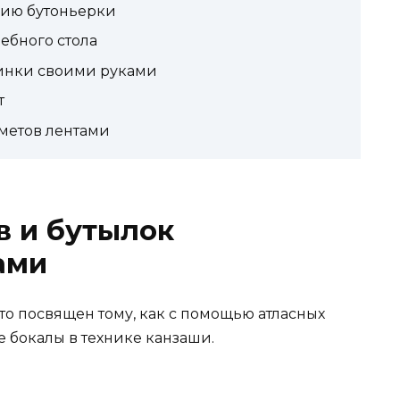
нию бутоньерки
ебного стола
инки своими руками
т
метов лентами
в и бутылок
ами
о посвящен тому, как с помощью атласных
 бокалы в технике канзаши.