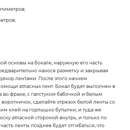
нтиметров;
етров;
й основы на бокале, наружную его часть
предварительно нанося разметку и закрывая
 декор лентами. После этого начнем
омощи атласных лент. Бокал будет выполнен в
 во фраке, с галстуком бабочкой и белым
воротничок, сделайте отрезок белой ленты со
им клей на горлышко бутылки, и туда же
ску атласной стороной внутрь, и только по
часть ленты позднее будет отгибаться, что