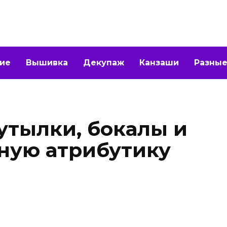
ие
Вышивка
Декупаж
Канзаши
Разные
утылки, бокалы и
ную атрибутику