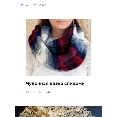
0
2.6к.
Чулочная вязка спицами
0
3.4к.