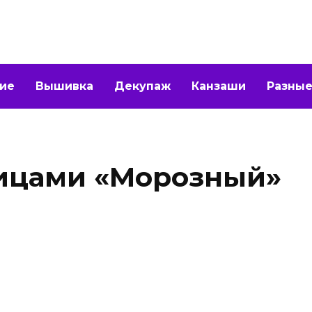
ие
Вышивка
Декупаж
Канзаши
Разные
пицами «Морозный»