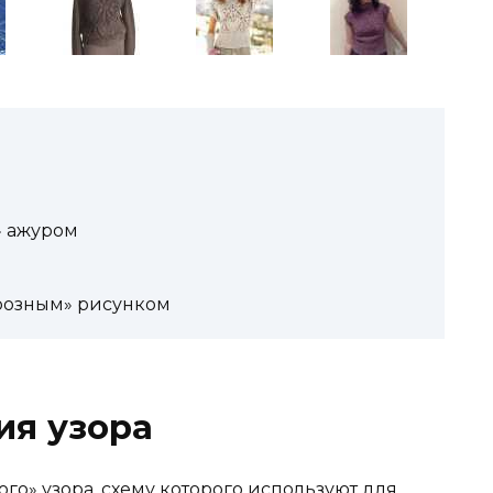
» ажуром
орозным» рисунком
ия узора
го» узора, схему которого используют для