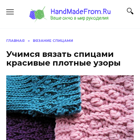
Перейти
к
содержанию
ГЛАВНАЯ
»
ВЯЗАНИЕ СПИЦАМИ
Учимся вязать спицами
красивые плотные узоры