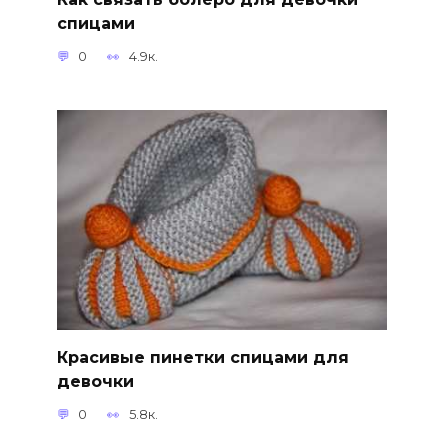
спицами
0
4.9к.
Красивые пинетки спицами для
девочки
0
5.8к.