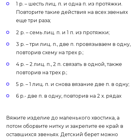
1 р. – шесть лиц. п. и одна п. из протяжки.
Повторите такие действия на всех звеньях
еще три раза;
2 р. – семь лиц. п. и 1 п. из протяжки;
3 р. – три лиц. п., две п. провязываем в одну,
повторив схему на трех р.;
4 р. – 2 лиц. п., 2 п. связать в одной, также
повторив на трех р.;
5 р. – 1 лиц. п. и снова вязание две п. в одну;
6 р.- две п. в одну, повторив на 2 х. рядах
Вяжите изделие до маленького хвостика, а
потом оборвите нитку и закрепите ее край в
оставшихся звеньях. Детский берет можно