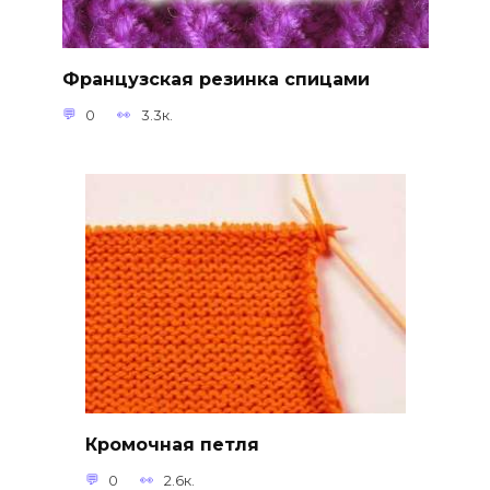
Французская резинка спицами
0
3.3к.
Кромочная петля
0
2.6к.