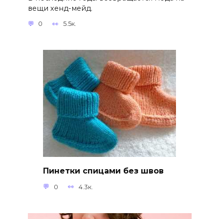
вещи хенд-мейд.
0
5.5к.
Пинетки спицами без швов
0
4.3к.