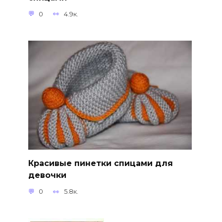
0
4.9к.
Красивые пинетки спицами для
девочки
0
5.8к.